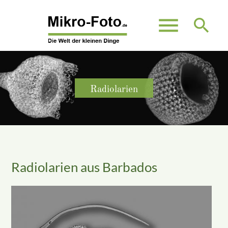
menu
search
Suchbegriffe
SUCHEN
Radiolarien
Radiolarien aus Barbados