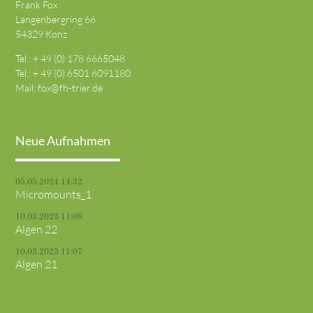
Frank Fox
Langenbergring 66
54329 Konz
Tel.: + 49 (0) 178 6665048
Tel.: + 49 (0) 6501 6091180
Mail:
fox@fh-trier.de
Neue Aufnahmen
05.05.2024 14:32
Micromounts_1
10.03.2023 11:08
Algen 22
10.03.2023 11:07
Algen 21