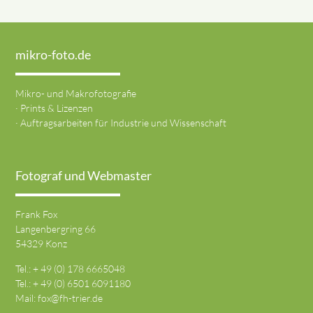
mikro-foto.de
Mikro- und Makrofotografie
· Prints & Lizenzen
· Auftragsarbeiten für Industrie und Wissenschaft
Fotograf und Webmaster
Frank Fox
Langenbergring 66
54329 Konz
Tel.: + 49 (0) 178 6665048
Tel.: + 49 (0) 6501 6091180
Mail:
fox@fh-trier.de