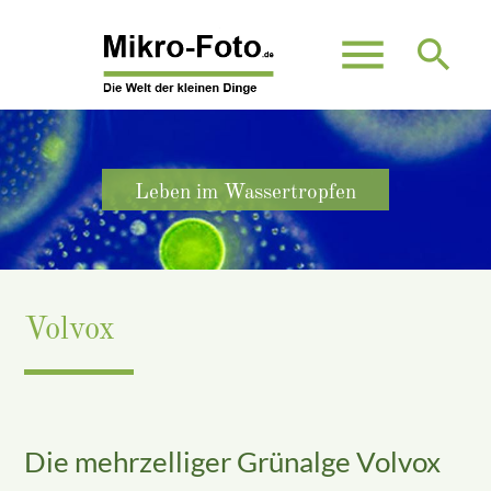
menu
search
Suchbegriffe
SUCHEN
Leben im Wassertropfen
Volvox
Die mehrzelliger Grünalge Volvox