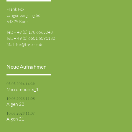
Frank Fox
Langenbergring 66
54329 Konz
Tel.: + 49 (0) 178 6665048
Tel.: + 49 (0) 6501 6091180
Mail:
fox@fh-trier.de
Neue Aufnahmen
05.05.2024 14:32
Micromounts_1
10.03.2023 11:08
Algen 22
10.03.2023 11:07
Algen 21