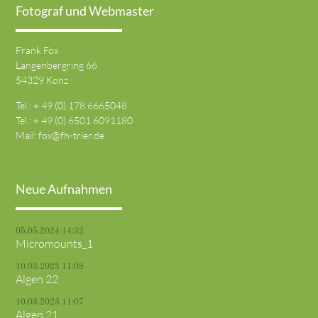
Fotograf und Webmaster
Frank Fox
Langenbergring 66
54329 Konz
Tel.: + 49 (0) 178 6665048
Tel.: + 49 (0) 6501 6091180
Mail:
fox@fh-trier.de
Neue Aufnahmen
05.05.2024 14:32
Micromounts_1
10.03.2023 11:08
Algen 22
10.03.2023 11:07
Algen 21